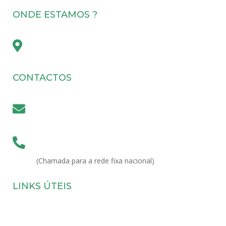
ONDE ESTAMOS ?

Lisboa | Funchal | Ponta Delgada
CONTACTOS

secretariado@depd.pt

(+351) 213 243 750
(Chamada para a rede fixa nacional)
LINKS ÚTEIS
Eventos