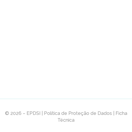
Programa
Formador
Inscrição
Dia Europeu (28 Jan)
© 2026 –
EPDSI
|
Política de Proteção de Dados
|
Ficha
Técnica