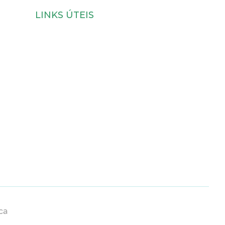
LINKS ÚTEIS
Eventos
Programa
Formador
Inscrição
Dia Europeu (28 Jan)
ca