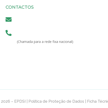
CONTACTOS

secretariado@depd.pt

(+351) 213 243 750
(Chamada para a rede fixa nacional)
 2026 –
EPDSI
|
Política de Proteção de Dados
|
Ficha Técni