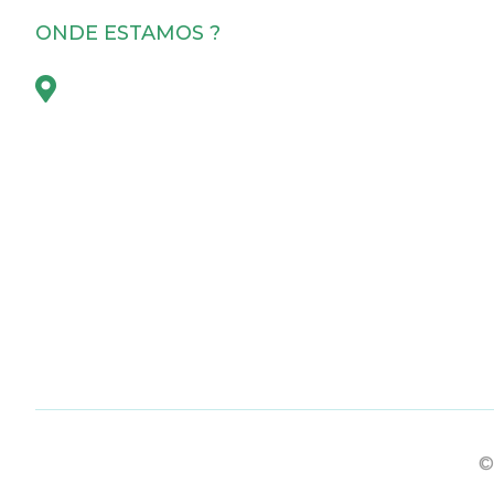
ONDE ESTAMOS ?

Lisboa | Funchal | Ponta Delgada
©